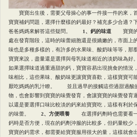
寶寶出生後，需要父母操心的事一件接一件的來，
寶寶補鈣問題，選擇什麼樣的鈣最好？補充多少合適？
爸爸媽媽來解答這些疑問。
1、鈣的味道
寶寶的
處在發育階段，這時的味蕾細胞還是很嬌嫩的，市面上
味也是多種多樣的，有許多的水果味、酸奶味等等，那
寶寶來說，盡量還是選擇與母乳味道相近的淡奶味
如果選擇味道過重過甜的鈣，寶寶容易出現挑食的情況
味相比，這些果味、酸奶味更讓寶寶喜歡，這樣寶寶可
厭吃媽媽的乳汁瞭。 並且過早的接觸這些過甜過酸
物，也會影響到寶寶的味覺發育，會讓寶寶的味覺發育
以還是要選擇口味比較淡的鈣來給寶寶吃，這樣有利於
的味蕾。
2、方便喂養
在選擇鈣劑時也需要看一
鈣時是否方便，現在的鈣劑沖服的比較多，但鈣量較少
寶寶的鈣需求，都需要給寶寶服用很大的量，這樣就會