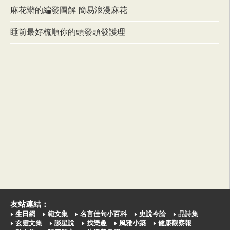
麻花辮的編發圖解 簡易浪漫麻花
睡前最好梳順你的頭發頭發護理
友站連結：
生日網
範文集
名言佳句小百科
史說今論
品詩集
玄靈文集
談星說
找樂趣
風雅小築
健康觀察報