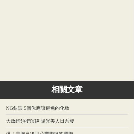
相關文章
NG錯誤 5個你應該避免的化妝
大政絢領銜演繹 陽光美人日系發
爆！美胸皇後阿朵豐胸秘笈豐胸