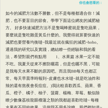
你也會想看的：
如今的減肥方法數不勝數，但不是每種都適合你！減
肥，也不要盲目的節食。學學下面這位網友的減肥秘
方。 好多快速減肥方法不是隻喝蜂蜜就是隻吃蘋果，
要麼就是隻吃雞蛋黃瓜什麼的。我覺得就算要快速的
減肥也要營養均衡噠~我最近就在瘋狂的減肥~hoho。
通過我的研究以及實踐，總結瞭一些經驗和我的看
法，希望對親們有點用 1、水果篇 水果一定不能
不吃。我夏天從來不擦防曬霜，但是也曬不黑，可能
是我每天水果不斷的原因吧。而且我BB每天也都正
常。每天早晨準時報到~皮膚也水水噠~就是吃油炸和
辣的還有熬夜會長痘痘。)我比較喜歡西瓜、蘋果、香
瓜、橙子、橘子、柚子、菠蘿、楊梅、草莓。貌似除
瞭少數像荔枝龍眼榴蓮之類的我都超喜歡吃噠~ 每種
水果有不同的效果，這個我不用多說瞭，親們都知道~