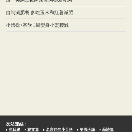
自制減肥餐 多吃玉米和紅薯減肥
小體操+茶飲 3周變身小蠻腰減
友站連結：
生日網
範文集
名言佳句小百科
史說今論
品詩集