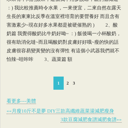
：) 我比較推薦時令水果，一來便宜，二來自然在露天
生長的東東比反季在溫室裡培育的要營養好 而且含有
害激素少~現在好多水果都是被硬催熟的 ) 2、酸
奶篇 我覺得酸奶比牛奶好呦~ ：) 飯後喝一小杯酸奶，
很有助消化噠~而且喝酸奶對皮膚好好哦~瘦的快的話
皮膚很容易變黃變的沒有彈性 有這個小武器我們就不
怕辣~哇咔咔 3、蔬菜篇 額
1
2
3
看更多---美體
««月瘦10斤不是夢 DIY三款高纖維蔬菜湯減肥瘦身
3款豆腐減肥食譜減肥食譜»»