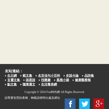
友站連結：
生日網
範文集
名言佳句小百科
史說今論
品詩集
玄靈文集
談星說
找樂趣
風雅小築
健康觀察報
點文集
隨筆運文
生活養身網
Copyright © 2024 Fun時尚網 All Rights Reserved.
請尊重智慧財產權，轉載請標明出處及網址