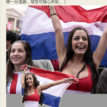
瞭一分溫婉，發型可隨心所欲。丨