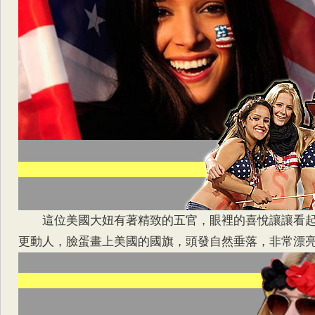
這位美國大妞有著精致的五官，眼裡的喜悅讓讓看
更動人，臉蛋畫上美國的國旗，頭發自然垂落，非常漂