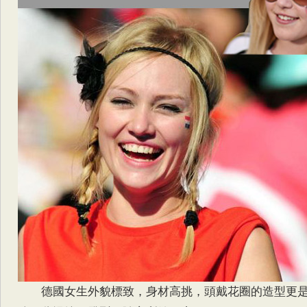
德國女生外貌標致，身材高挑，頭戴花圈的造型更