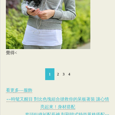
覺得<
1
2
3
4
看更多---服飾
««時髦又醒目 對比色塊組合拯救你的呆板著裝 讓心情
亮起來！身材搭配
套頭針織衫配長褲 彰顯韓式時尚風格搭配»»