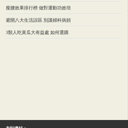
瘦腰效果排行榜 做對運動功效培
避開八大生活誤區 別讓婦科病頻
3類人吃黃瓜大有益處 如何選購