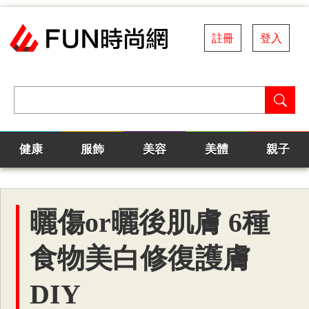
註冊
登入
健康
服飾
美容
美體
親子
曬傷or曬後肌膚 6種
食物美白修復護膚
DIY