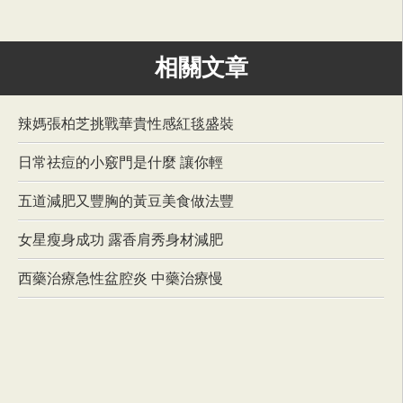
相關文章
辣媽張柏芝挑戰華貴性感紅毯盛裝
日常祛痘的小竅門是什麼 讓你輕
五道減肥又豐胸的黃豆美食做法豐
女星瘦身成功 露香肩秀身材減肥
西藥治療急性盆腔炎 中藥治療慢