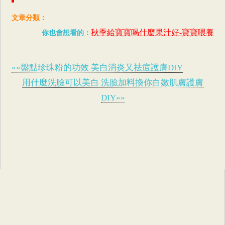
文章分類：
秋季給寶寶喝什麼果汁好-寶寶喂養
你也會想看的：
««盤點珍珠粉的功效 美白消炎又祛痘護膚DIY
用什麼洗臉可以美白 洗臉加料換你白嫩肌膚護膚
DIY»»