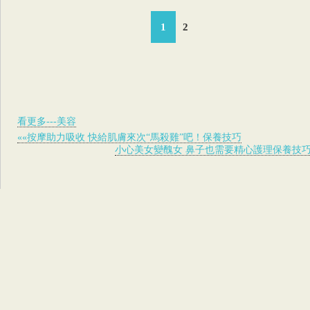
1
2
看更多---美容
««按摩助力吸收 快給肌膚來次“馬殺雞”吧！保養技巧
小心美女變醜女 鼻子也需要精心護理保養技巧