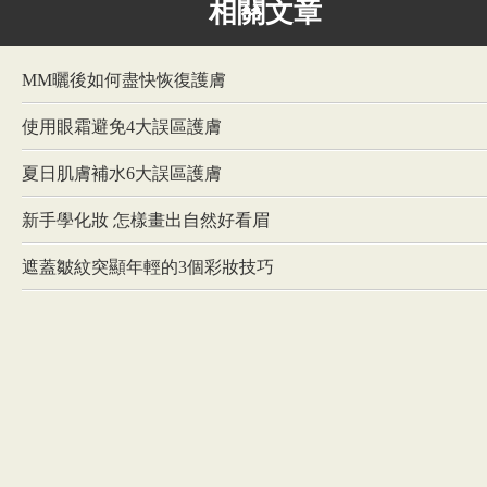
相關文章
MM曬後如何盡快恢復護膚
使用眼霜避免4大誤區護膚
夏日肌膚補水6大誤區護膚
新手學化妝 怎樣畫出自然好看眉
遮蓋皺紋突顯年輕的3個彩妝技巧