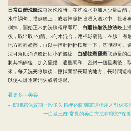
日常白醋洗臉法
每次洗臉時，在洗臉水中加入少量白醋
水中調勻，撲倒臉上，或者幹脆把臉浸入溫水中，接著
倒掉，開始正常的洗臉程序即可。
白醋祛皺洗臉法
晚上
後，取出取1勺醋、3勺水混合，用棉球蘸飽，在臉上有
地方輕輕塗擦，再以手指肚輕輕按摩一下，洗凈即可。
法可幫助消除臉部細小的皺紋。
白醋祛斑褪斑
取適量的
將其搗碎後，加入擺錯，適量調和，密封一個星期後，
來，每天洗完瞭臉後，擦拭面部長斑的地方，長時間這
以使祛斑逐漸消失或者隱退。
看更多---美容
««防曬霜保質期一般多久 隔年的防曬霜這樣用才對保養
一白遮三醜 常見的美白方法有哪些?保養