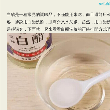
你也會
白醋是一種常見的調味品，不僅能用來吃，而且還能用
容，據說用白醋洗臉，肌膚會又水又嫩。當然，用白醋
是很講究，下面就一起來看看白醋洗臉的正確打開方式吧