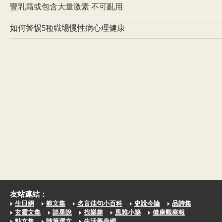
豐乳霜或包含大量激素 不可亂用
如何警惕5種職場慢性病心理健康
友站連結：
生日網
範文集
名言佳句小百科
史說今論
品詩集
玄靈文集
談星說
找樂趣
風雅小築
健康觀察報
點文集
隨筆運文
生活養身網