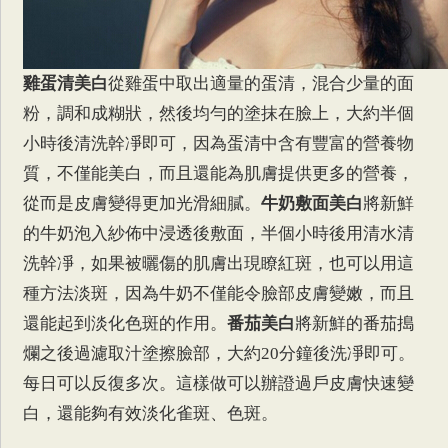
雞蛋清美白
從雞蛋中取出適量的蛋清，混合少量的面
粉，調和成糊狀，然後均勻的塗抹在臉上，大約半個
小時後清洗幹凈即可，因為蛋清中含有豐富的營養物
質，不僅能美白，而且還能為肌膚提供更多的營養，
從而是皮膚變得更加光滑細膩。
牛奶敷面美白
將新鮮
的牛奶泡入紗佈中浸透後敷面，半個小時後用清水清
洗幹凈，如果被曬傷的肌膚出現瞭紅斑，也可以用這
種方法淡斑，因為牛奶不僅能令臉部皮膚變嫩，而且
還能起到淡化色斑的作用。
番茄美白
將新鮮的番茄搗
爛之後過濾取汁塗擦臉部，大約20分鐘後洗凈即可。
每日可以反復多次。這樣做可以辦證過戶皮膚快速變
白，還能夠有效淡化雀斑、色斑。