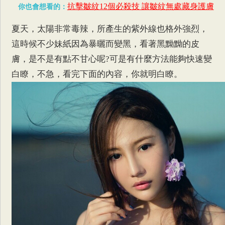
抗擊皺紋12個必殺技 讓皺紋無處藏身護膚
你也會想看的：
夏天，太陽非常毒辣，所產生的紫外線也格外強烈，
這時候不少妹紙因為暴曬而變黑，看著黑黝黝的皮
膚，是不是有點不甘心呢?可是有什麼方法能夠快速變
白瞭，不急，看完下面的內容，你就明白瞭。