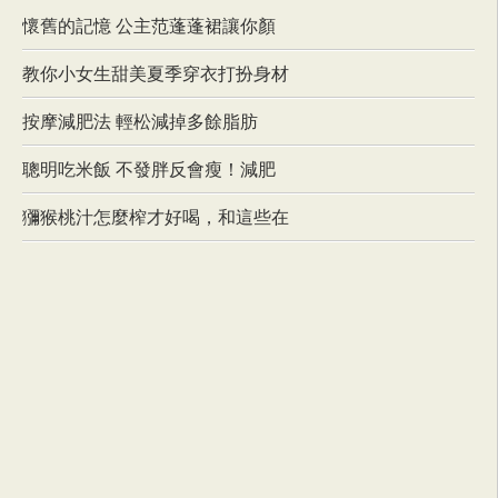
懷舊的記憶 公主范蓬蓬裙讓你顏
教你小女生甜美夏季穿衣打扮身材
按摩減肥法 輕松減掉多餘脂肪
聰明吃米飯 不發胖反會瘦！減肥
獼猴桃汁怎麼榨才好喝，和這些在