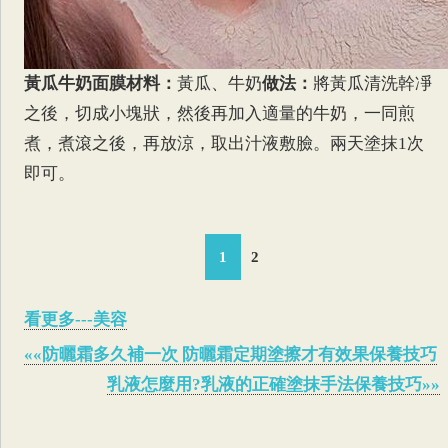
黃瓜牛奶面膜
材料：
黃瓜、牛奶
做法：
將黃瓜清洗幹凈
之後，切成小塊狀，然後再加入適量的牛奶，一同煎
煮，煮滾之後，再放涼，取出汁液敷臉。兩天塗抹1次
即可。
1
2
看更多---美容
««防曬霜多久補一次 防曬霜定期塗擦才有效果保養技巧
乳液怎麼用?乳液的正確塗抹手法保養技巧»»