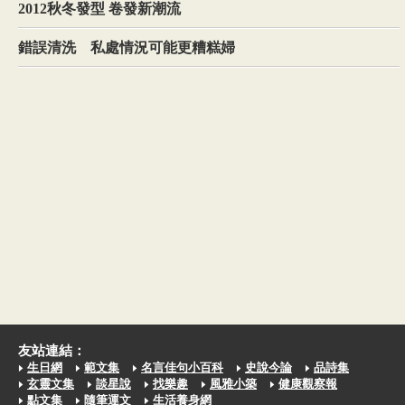
2012秋冬發型 卷發新潮流
錯誤清洗 私處情況可能更糟糕婦
友站連結：
生日網
範文集
名言佳句小百科
史說今論
品詩集
玄靈文集
談星說
找樂趣
風雅小築
健康觀察報
點文集
隨筆運文
生活養身網