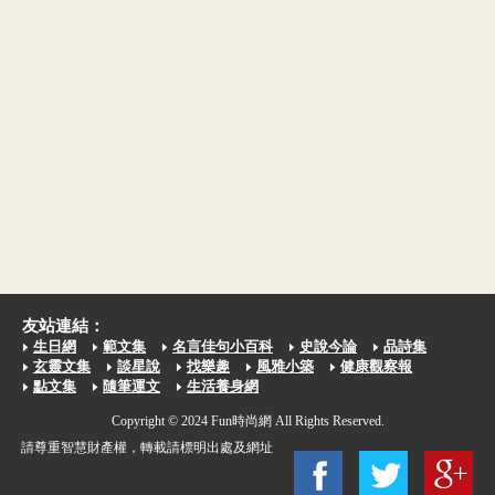
友站連結：
生日網
範文集
名言佳句小百科
史說今論
品詩集
玄靈文集
談星說
找樂趣
風雅小築
健康觀察報
點文集
隨筆運文
生活養身網
Copyright © 2024 Fun時尚網 All Rights Reserved.
請尊重智慧財產權，轉載請標明出處及網址