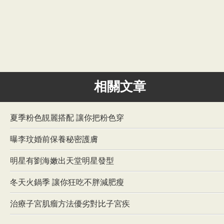
相關文章
夏季粉色靚麗搭配 讓你把粉色穿
曝李玟婚前保養秘密護膚
明星有劉海嫩出天堂明星發型
冬天火鍋季 讓你狂吃不胖減肥瘦
治療子宮肌瘤方法優劣對比子宮疾