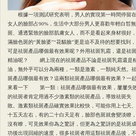
根據一項測試研究表明，男人的實現第一時間停留
女人的臉部占90%，生活中大部分男人更喜歡年輕白皙無
斑、通透緊致的臉部肌膚女人，而不是看起來身材很好
滿臉色斑的“黃臉婆”“花貓臉”更是迫不及待的想要找到，
可是祛斑產品哪個最有效果呢？外用祛斑乳霜，還是祛
精油呢？ 網上現在的祛斑產品不論是祛斑乳霜還是
油，無外乎可以分為兩種，一類是激素，一類純天然。
斑產品哪個最有效？這兩類祛斑產品哪個最有效果？一
來看一下 第一類：祛斑產品哪個最有效果，屢屢失
的祛斑者肯定用過不少激素類的祛斑產品，導致祛斑失
敗。激素類祛斑產品確實效果比較快，可能你用上七天
十五天左右，有的二十白天足有，臉部色斑就會變淡瞭
沒有瞭，可見效果你為之驚訝，但更為之驚訝的是祛斑
功後出現回縮的速度，很多祛斑者用這類祛斑產品後，