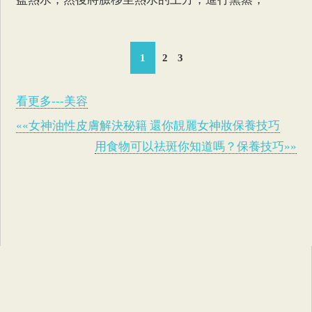
1
2
3
看更多---美容
««女神油性皮膚解決秘籍 還你靚麗女神妝保養技巧
用食物可以祛斑你知道嗎？保養技巧»»