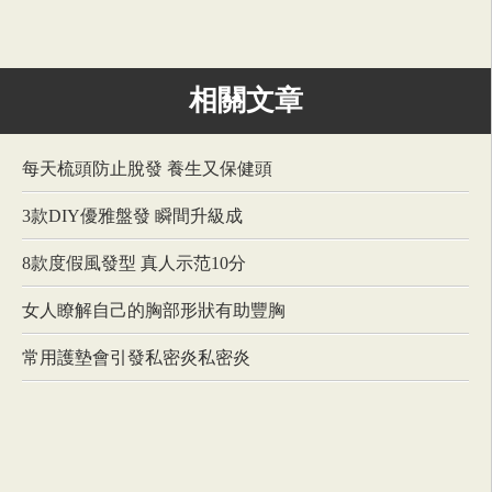
相關文章
每天梳頭防止脫發 養生又保健頭
3款DIY優雅盤發 瞬間升級成
8款度假風發型 真人示范10分
女人瞭解自己的胸部形狀有助豐胸
常用護墊會引發私密炎私密炎