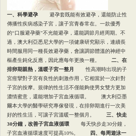
一、科學避孕
避孕套既能有效避孕，還能防止性
傳播性疾病感染子宮，讓子宮青春常在。一款優秀
的“口服避孕藥”不光能避孕，還能調節月經周期。不
過，澳大利亞悉尼大學的一項健康研究顯示，連續長
時間服用同一種長效避孕藥，會讓調節體溫的神經中
樞產生鈍化反應，因此應每年更換一種。
二、在
排卵期親熱，溫暖子宮一整月
性高潮時出現的子
宮痙攣對子宮有良性的刺激作用，它相當於一次針對
子宮的按摩。規律的性生活不僅能夠使男女雙方更加
濃情蜜意，還能增加子宮血液循環。 澳大利亞墨
爾本大學的醫學研究專傢發現，在排卵期進行一次美
好的性生活，可讓子宮溫暖一整個月。
三、快走
30分鐘，改善子宮血液循環
每天快步走30分鐘，
子宮血液循環速度可提高10%。
四、每周遊泳一