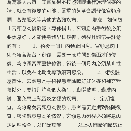
為萬事大吉瞭，其實如果不按照醫囑進行護理保養的
話，就會有復發的可能，嚴重的甚至會誘發像宮頸糜
爛、宮頸肥大等其他的宮頸疾病。 那麼，如何防
止宮頸息肉復發呢？專傢指出，宮頸息肉手術後必須
要休息好，才能使身體早日康復，術後具體需要註意
的有： 1、術後一個月內禁止同房。宮頸息肉手
術會給宮頸留下創傷，需要一段時間創傷面才能修
復。為瞭讓宮頸盡快修復，術後一個月內必須禁止性
生活，以免在此期間導致細菌感染。 2、術後註
意衛生。宮頸息肉手術後患者除瞭好好休養和補充營
養以外，要特別註意個人衛生，勤曬被褥，勤洗內
褲，避免患上私密炎之類的疾病。 3、定期復
查。為瞭避免宮頸息肉復發，患者需要定期到醫院復
查，密切觀察息肉的情況，宮頸息肉術後必須將息肉
送病理檢查，以排除癌變。 以上我們瞭解瞭防止