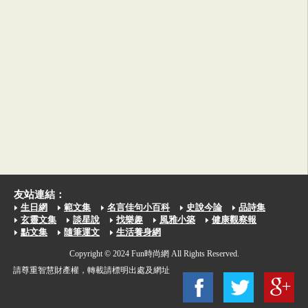
友站連結：
生日網
範文集
名言佳句小百科
史說今論
品詩集
玄靈文集
談星說
找樂趣
風雅小築
健康觀察報
點文集
隨筆運文
生活養身網
Copyright © 2024 Fun時尚網 All Rights Reserved.
請尊重智慧財產權，轉載請標明出處及網址