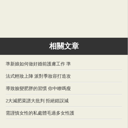
相關文章
準新娘如何做好婚前護膚工作 準
法式輕妝上陣 派對季妝容打造攻
導致臉變肥胖的習慣 你中瞭嗎瘦
2大減肥菜譜大批判 拒絕錯誤減
需謹慎女性的私處體毛過多女性護