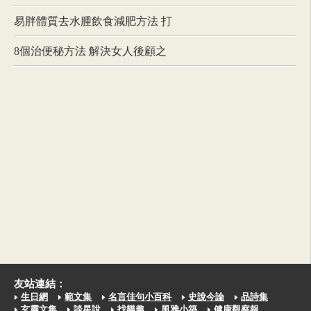
易胖體質去水腫飲食減肥方法 打
8個治便秘方法 解決女人後顧之
友站連結：
生日網
範文集
名言佳句小百科
史說今論
品詩集
玄靈文集
談星說
找樂趣
風雅小築
健康觀察報