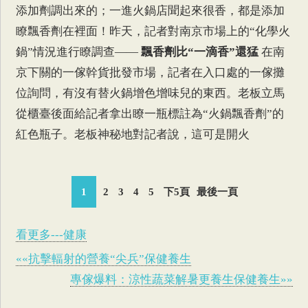
添加劑調出來的；一進火鍋店聞起來很香，都是添加
瞭飄香劑在裡面！昨天，記者對南京市場上的“化學火
鍋”情況進行瞭調查——
飄香劑比“一滴香”還猛
在南
京下關的一傢幹貨批發市場，記者在入口處的一傢攤
位詢問，有沒有替火鍋增色增味兒的東西。老板立馬
從櫃臺後面給記者拿出瞭一瓶標註為“火鍋飄香劑”的
紅色瓶子。老板神秘地對記者說，這可是開火
1
2
3
4
5
下5頁
最後一頁
看更多---健康
««抗擊輻射的營養“尖兵”保健養生
專傢爆料：涼性蔬菜解暑更養生保健養生»»