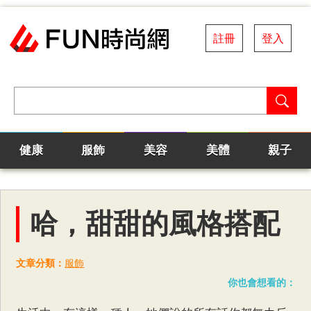
註冊
登入
健康
服飾
美容
美體
親子
哈，甜甜的風格搭配
文章分類：
服飾
你也會想看的：