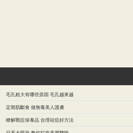
毛孔粗大有哪些原因 毛孔越來越
定期肌斷食 做無毒美人護膚
瞭解戰痘保養品 合理祛痘好方法
日系大眼妝 教你打造美麗雙眸