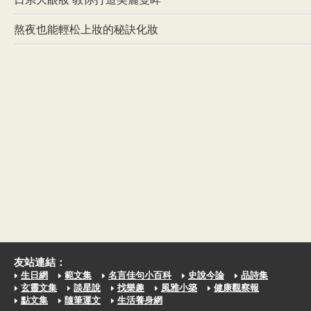
熬夜也能輕松上妝的秘訣化妝
友站連結：
生日網
範文集
名言佳句小百科
史說今論
品詩集
玄靈文集
談星說
找樂趣
風雅小築
健康觀察報
點文集
隨筆運文
生活養身網