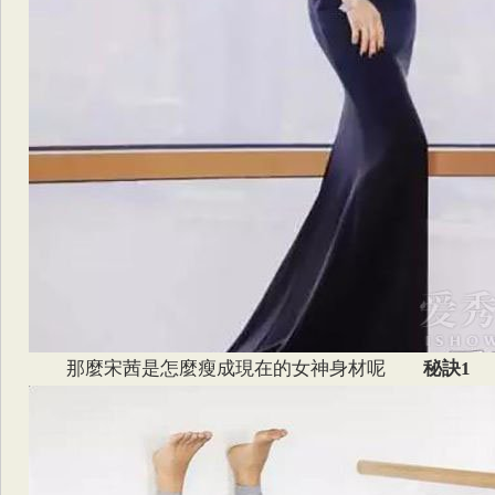
那麼宋茜是怎麼瘦成現在的女神身材呢
秘訣1