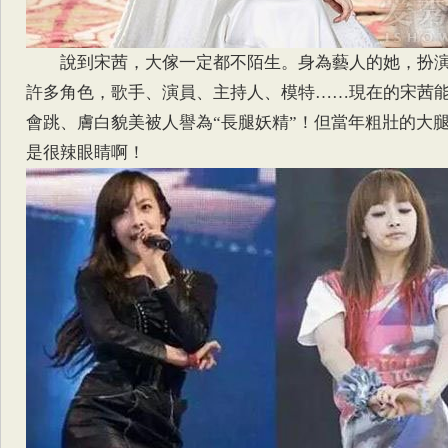
說到宋茜，大傢一定都不陌生。身為藝人的她，扮
許多角色，歌手、演員、主持人、模特……現在的宋茜
會跳、膚白貌美被人譽為“長腿妖精”！但當年粗壯的大
是很辣眼睛啊！