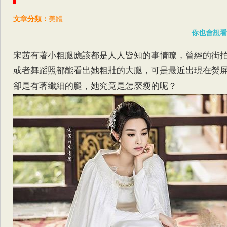
文章分類：
美體
你也會想看
宋茜有著小粗腿應該都是人人皆知的事情瞭，曾經的街
或者舞蹈照都能看出她粗壯的大腿，可是最近出現在熒
卻是有著纖細的腿，她究竟是怎麼瘦的呢？