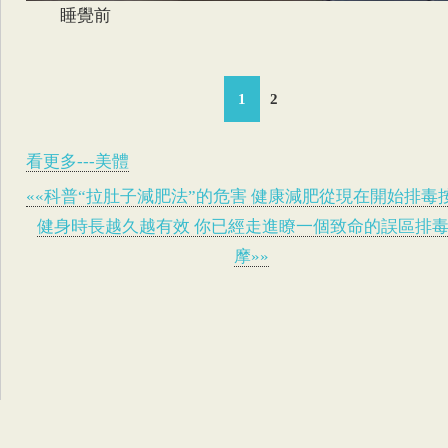
睡覺前
1
2
看更多---美體
««科普“拉肚子減肥法”的危害 健康減肥從現在開始排毒
健身時長越久越有效 你已經走進瞭一個致命的誤區排
摩»»