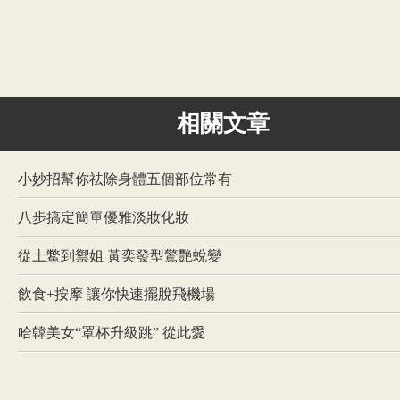
相關文章
小妙招幫你祛除身體五個部位常有
八步搞定簡單優雅淡妝化妝
從土鱉到禦姐 黃奕發型驚艷蛻變
飲食+按摩 讓你快速擺脫飛機場
哈韓美女“罩杯升級跳” 從此愛