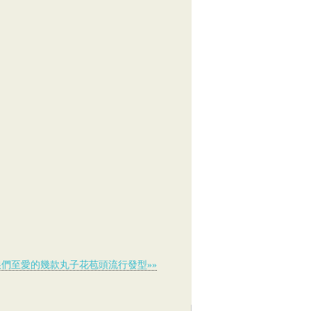
娘們至愛的幾款丸子花苞頭流行發型»»