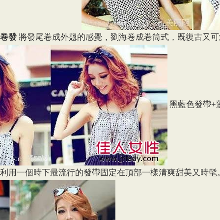
卷發
將發尾卷成外翹的感覺，劉海卷成卷筒式，既復古又可
黑藍色發帶+
利用一個時下最流行的發帶固定在頂部一樣清爽甜美又時髦