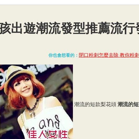
孩出遊潮流發型推薦流行
閉口粉刺怎麼去除 教你粉
你也會想看的：
潮流的短款梨花頭
潮流的短