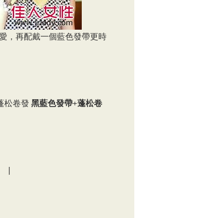
愛，再配戴一個藍色發帶更時
蓬松卷發
黑藍色發帶+蓬松卷
。丨