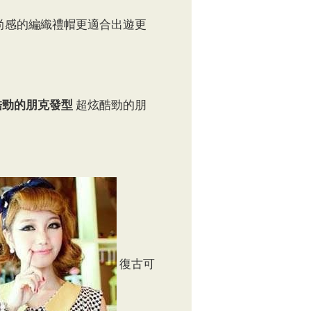
尚感的編織禮帽更適合出遊更
酷勁的朋克發型
超炫酷勁的朋
復古可