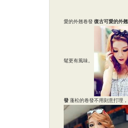
愛的外翹卷發
復古可愛的外翹
髦更有風味。
發
蓬松的卷發不用刻意打理，