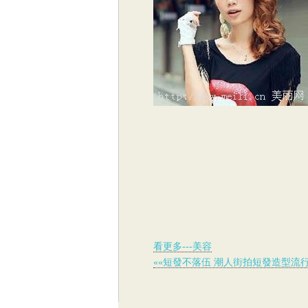
看更多---美容
««短發不落伍 潮人街拍短發造型流