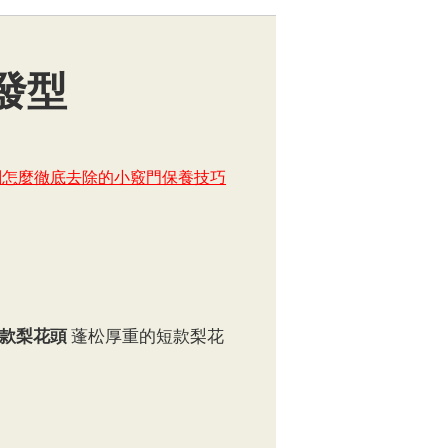
發型
刺怎麼徹底去除的小竅門保養技巧
款梨花頭
蓬松厚重的短款梨花