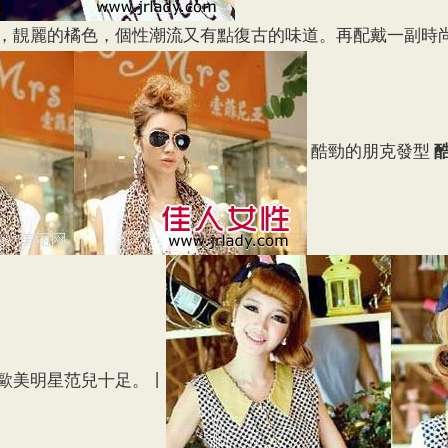
，靚麗的橘色，個性潮流又有點復古的味道。再配戴一副時
酷勁的朋克發型
歐美明星范兒十足。丨