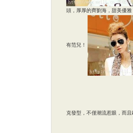
頭，厚厚的齊劉海，甜美優雅
有范兒！
克發型，不僅潮流惹眼，而且