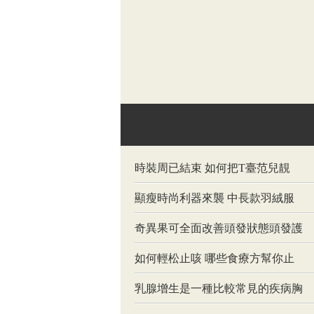
時裝周已結束 如何把T臺范兒靚
顯瘦時尚利器來襲 中長款羽絨服
奇異果可全面改善頭發狀態頭發護
如何輕松止咳 哪些食療方幫你止
乳腺增生是一種比較常見的疾病胸