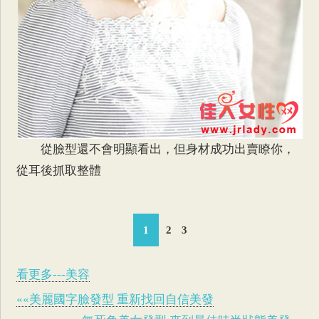
從臉型還不會明顯看出，但身材成功出賣瞭你，
從耳後抓取整體
1
2
3
看更多---美容
««美麗國字臉發型 重新找回自信美發