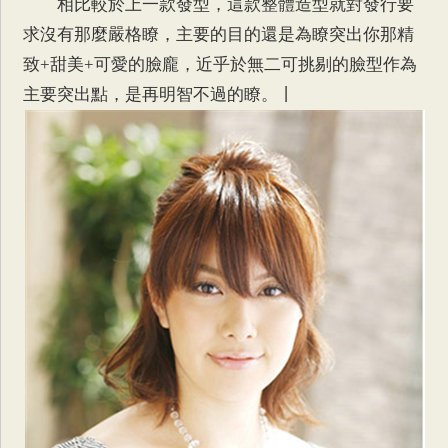
相比較於上一款發型，這款整體造型就對發行要
求沒有那麼嚴格瞭，主要的目的還是為瞭突出你那精
致+甜美+可愛的臉龐，近乎於無二可挑剔的臉型作為
主要突出點，是再明智不過的瞭。丨