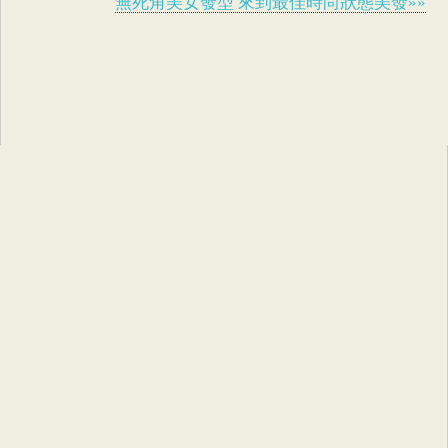
無死角美女發型 來到最佳時尚狀態美發»»