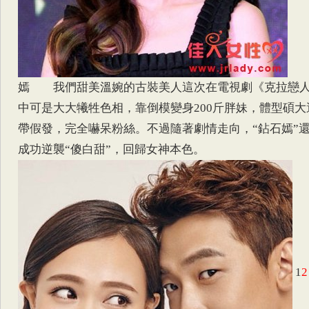
嫣 我們甜美溫婉的古裝美人這次在電視劇《克拉戀
中可是大大犧牲色相，靠倒模變身200斤胖妹，體型碩大
帶假發，完全嚇呆粉絲。不過隨著劇情走向，“鉆石嫣”
成功逆襲“傻白甜”，回歸女神本色。
1
2