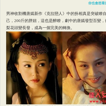
你也會想看
男神收割機唐嫣新作《克拉戀人》中的扮相真是突破瞭
己，200斤的胖妞，這也是醉瞭，劇中的唐嫣發型百變，
梨花頭變長發，成為一個完美的轉換。