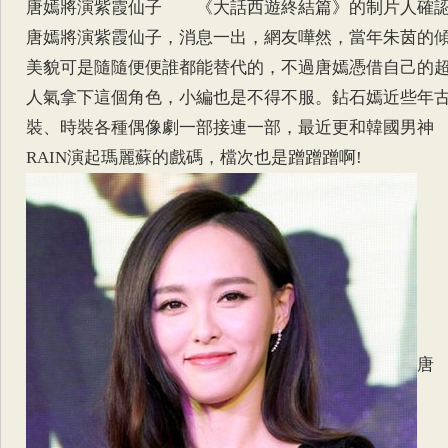
唐嫣將演紫霞仙子 《大話西遊終結篇》的制片人確
唐嫣將演紫霞仙子，消息一出，網友嘩然，當年朱茵的
美貌可是隨隨便便誰都能替代的，不過唐嫣憑借自己的
人氣拿下這個角色，小編也是不得不服。鉆石嫣近些年
裝、時裝各種偶像劇一部接連一部，最近更和韓國男神
RAIN演起瑪麗蘇的戲碼，檔次也是蹭蹭蹭啊!
唐