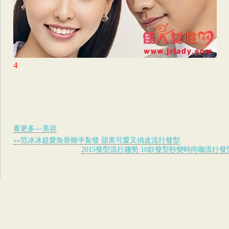
4
看更多---美容
««范冰冰超愛魚骨辮半紮發 甜美可愛又俏皮流行發型
2015發型流行趨勢 10款發型秒變時尚咖流行發