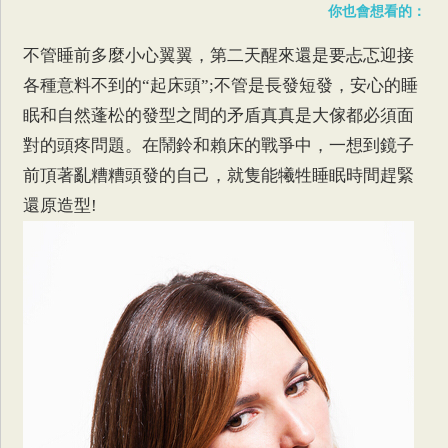
你也會想看的：
不管睡前多麼小心翼翼，第二天醒來還是要忐忑迎接
各種意料不到的“起床頭”;不管是長發短發，安心的睡
眠和自然蓬松的發型之間的矛盾真真是大傢都必須面
對的頭疼問題。在鬧鈴和賴床的戰爭中，一想到鏡子
前頂著亂糟糟頭發的自己，就隻能犧牲睡眠時間趕緊
還原造型!