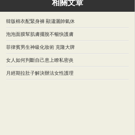
相關文章
韓版棉衣配緊身褲 顯瀟灑帥氣休
泡泡面膜幫肌膚擺脫不暢快護膚
菲律賓男生神級化妝術 克隆大牌
女人如何判斷自己患上瞭私密炎
月經期拉肚子解決辦法女性護理