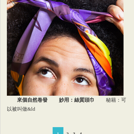
來個自然卷發
妙用：絲質頭巾
秘籍：可
以被叫做&ld
1
2
3
4