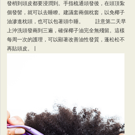
發梢到頭皮都要浸潤到。手指梳通頭發後，在頭頂紮
個發髻，就可以去睡瞭。建議套兩個枕套，以免椰子
油滲進枕頭，也可以包著頭巾睡。 註意第二天早
上沖洗頭發兩到三遍，確保椰子油完全無殘留。這樣
每周一次的護理，可以顯著改善油性發質，蓬松松不
再貼頭皮。丨