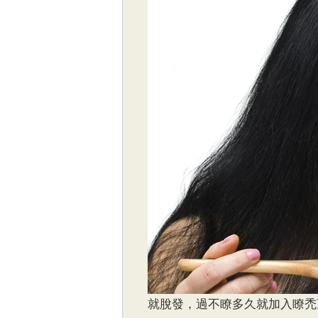
就脫發，過不瞭多久就加入瞭禿