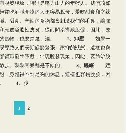
有脫發現象，特別是壓力山大的年輕人。我們該如
吃油膩食物的人更容易脫發，愛吃甜食和辛辣
膩、甜食、辛辣的食物都會刺激我們的毛囊，讓腦
和頭皮溢脂性皮炎，從而間接導致脫發，因此，要
甜的食物，也要禁煙、酒。
2、卸壓
如果一
易導致人們長期處於緊張、壓抑的狀態，這樣也會
部循環發生障礙，出現脫發現象，因此，要防治脫
散散步、聽聽音樂都是不錯的。
3、睡眠
經
證，身體得不到足夠的休息，這樣也容易脫發，因
眠。
4、少
1
2