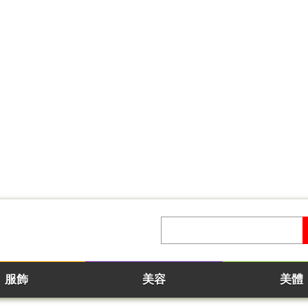
服飾
美容
美體