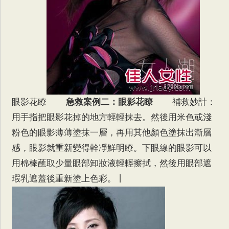
眼影花瞭
急救案例二：眼影花瞭
補救妙計：
用手指把眼影花掉的地方輕輕抹去。然後用米色或淺
粉色的眼影薄薄塗抹一層，再用其他顏色塗抹出漸層
感，眼影就重新變得幹凈鮮明瞭。下眼線的眼影可以
用棉棒蘸取少量眼部卸妝液輕輕擦拭，然後用眼部遮
瑕乳遮蓋後重新塗上色彩。丨