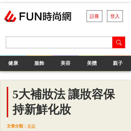
註冊
登入
健康
服飾
美容
美體
親子
5大補妝法 讓妝容保
持新鮮化妝
文章分類：
美容