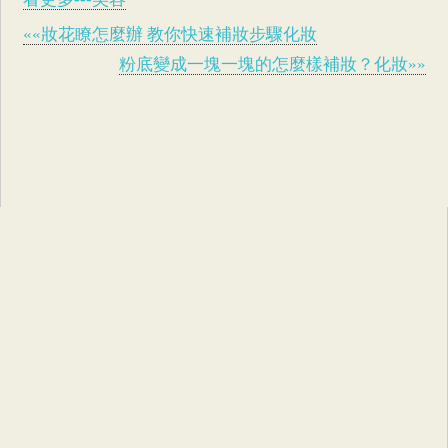
««妝花瞭怎麼辦 教你快速補妝步驟化妝
粉底變成一塊一塊的怎麼樣補妝？化妝»»