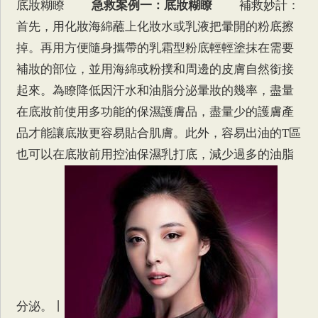
底妝糊瞭
急救案例一：底妝糊瞭
補救妙計：
首先，用化妝海綿蘸上化妝水或乳液把暈開的粉底擦
掉。再用方便隨身攜帶的乳霜型粉底輕輕塗抹在需要
補妝的部位，並用海綿或粉撲和周邊的皮膚自然銜接
起來。為瞭降低因汗水和油脂分泌暈妝的幾率，盡量
在底妝前使用多功能的保濕護膚品，盡量少的護膚產
品才能讓底妝更容易貼合肌膚。此外，容易出油的T區
也可以在底妝前用控油保濕乳打底，減少過多的油脂
分泌。丨