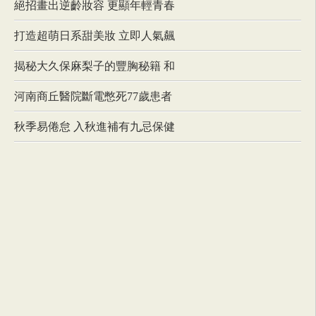
絕招畫出逆齡妝容 更顯年輕青春
打造超萌日系甜美妝 立即人氣飆
揭秘大久保麻梨子的豐胸秘籍 和
河南商丘醫院斷電憋死77歲患者
秋季易倦怠 入秋進補有九忌保健