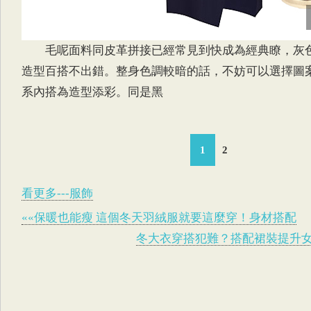
毛呢面料同皮革拼接已經常見到快成為經典瞭，灰
造型百搭不出錯。整身色調較暗的話，不妨可以選擇圖
系內搭為造型添彩。同是黑
1
2
看更多---服飾
««保暖也能瘦 這個冬天羽絨服就要這麼穿！身材搭配
冬大衣穿搭犯難？搭配裙裝提升女