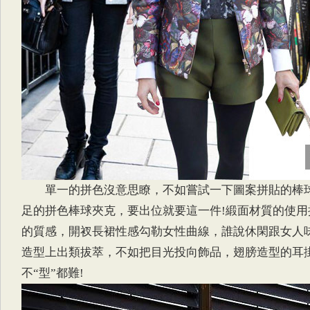
單一的拼色沒意思瞭，不如嘗試一下圖案拼貼的棒
足的拼色棒球夾克，要出位就要這一件!緞面材質的使用
的質感，開衩長裙性感勾勒女性曲線，誰說休閑跟女人味
造型上出類拔萃，不如把目光投向飾品，翅膀造型的耳
不“型”都難!