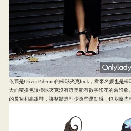
依舊是Olivia Palermo的棒球夾克look，看來名媛也
大面積拼色讓棒球夾克沒有瞭隻能有數字印花的舊印象
的長裙和高跟鞋，讓整體造型少瞭些運動感，也多瞭些