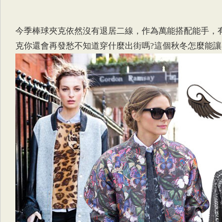
今季棒球夾克依然沒有退居二線，作為萬能搭配能手，
克你還會再發愁不知道穿什麼出街嗎?這個秋冬怎麼能讓