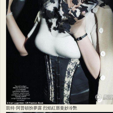
凱特·阿普頓扮夢露 烈焰紅唇曼妙冷艷