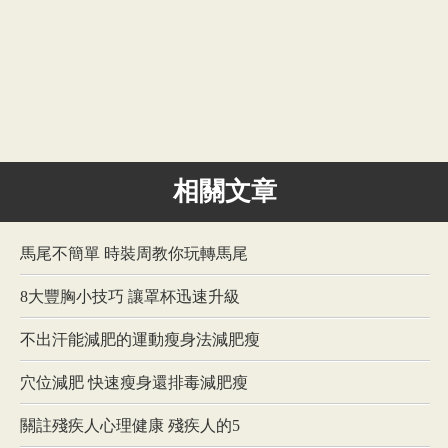
相關文章
馬尾不簡單 時裝周教你玩轉馬尾
8大豐胸小技巧 讓罩杯迅速升級
不出汗能減肥的運動瘦身法減肥瘦
穴位減肥 快速瘦身還排毒減肥瘦
關註殘疾人心理健康 殘疾人的5