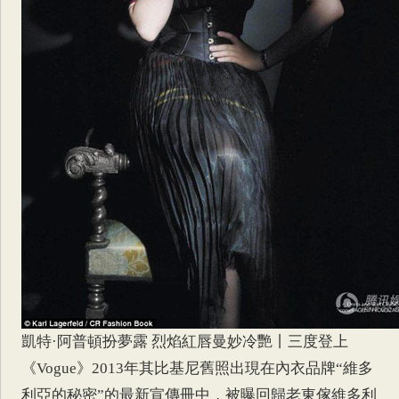
凱特·阿普頓扮夢露 烈焰紅唇曼妙冷艷丨三度登上
《Vogue》2013年其比基尼舊照出現在內衣品牌“維多
利亞的秘密”的最新宣傳冊中，被曝回歸老東傢維多利