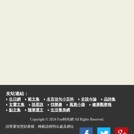
友站連結：
生日網
範文集
名言佳句小百科
史說今論
品詩集
玄靈文集
談星說
找樂趣
風雅小築
健康觀察報
點文集
隨筆運文
生活養身網
Copyright © 2024 Fun時尚網 All Rights Reserved.
請尊重智慧財產權，轉載請標明出處及網址