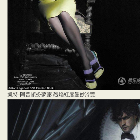
凱特·阿普頓扮夢露 烈焰紅唇曼妙冷艷