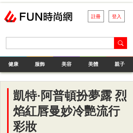
註冊
登入
健康
服飾
美容
美體
親子
凱特·阿普頓扮夢露 烈
焰紅唇曼妙冷艷流行
彩妝