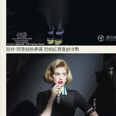
凱特·阿普頓扮夢露 烈焰紅唇曼妙冷艷