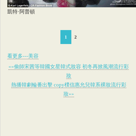
凱特·阿普頓
1
2
看更多---美容
««偷師宋茜等韓國女星韓式妝容 初冬再掀風潮流行彩
妝
熱播韓劇輪番出擊 copy樸信惠允兒韓系裸妝流行彩
妝»»