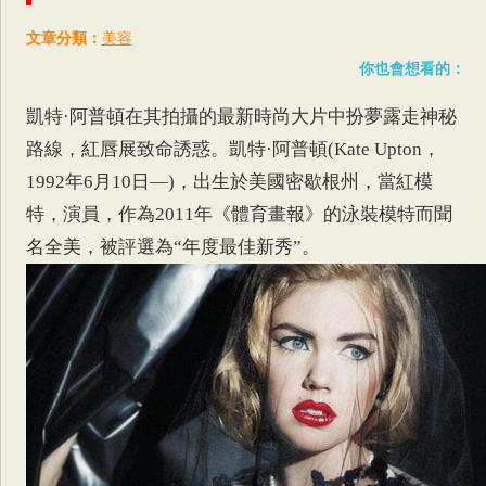
文章分類：
美容
你也會想看的：
凱特·阿普頓在其拍攝的最新時尚大片中扮夢露走神秘
路線，紅唇展致命誘惑。凱特·阿普頓(Kate Upton，
1992年6月10日—)，出生於美國密歇根州，當紅模
特，演員，作為2011年《體育畫報》的泳裝模特而聞
名全美，被評選為“年度最佳新秀”。