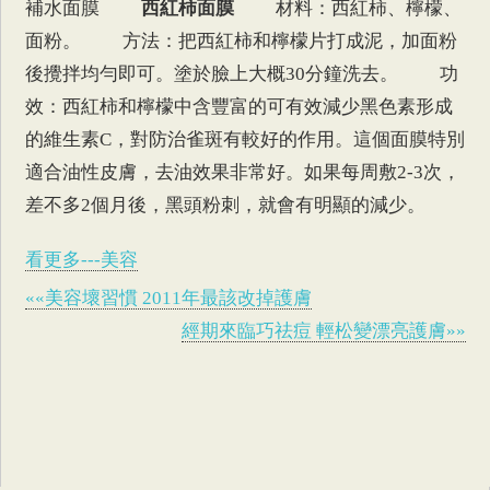
補水面膜
西紅柿面膜
材料：西紅柿、檸檬、
面粉。 方法：把西紅柿和檸檬片打成泥，加面粉
後攪拌均勻即可。塗於臉上大概30分鐘洗去。 功
效：西紅柿和檸檬中含豐富的可有效減少黑色素形成
的維生素C，對防治雀斑有較好的作用。這個面膜特別
適合油性皮膚，去油效果非常好。如果每周敷2-3次，
差不多2個月後，黑頭粉刺，就會有明顯的減少。
看更多---美容
««美容壞習慣 2011年最該改掉護膚
經期來臨巧祛痘 輕松變漂亮護膚»»