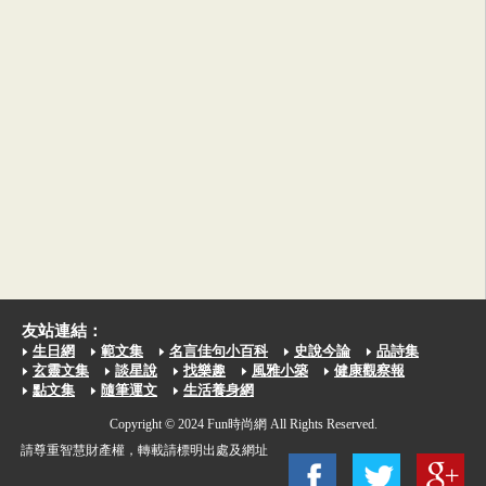
友站連結：
生日網
範文集
名言佳句小百科
史說今論
品詩集
玄靈文集
談星說
找樂趣
風雅小築
健康觀察報
點文集
隨筆運文
生活養身網
Copyright © 2024 Fun時尚網 All Rights Reserved.
請尊重智慧財產權，轉載請標明出處及網址